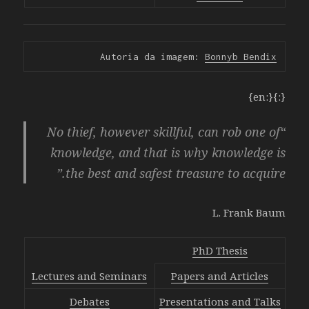
los
premios,
mientras
que
Autoria da imagem: 
Bonnyb Bendix
las
conjeturas
{:}{:en}
incorrectas
terminarán
“No thief, however skillful, can rob one of
el
knowledge, and that is why knowledge is
juego
y
the best and safest treasure to acquire.”
se
llevarán
L. Frank Baum
el
efectivo
PhD Thesis
de
la
Lectures and Seminars
Papers and Articles
victoria
original.
Debates
Presentations and Talks