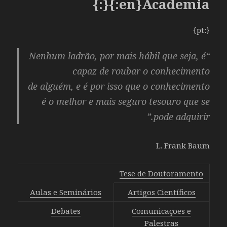
{:en}Academia{:}
si
la
{:pt}
siguiente
carta
“Nenhum ladrão, por mais hábil que seja, é
será
capaz de roubar o conhecimento
más
alta
de alguém, e é por isso que o conhecimento
o
é o melhor e mais seguro tesouro que se
más
pode adquirir.”
baja,
las
conjeturas
L. Frank Baum
correctas
conducen
Tese de Doutoramento
a
Aulas e Seminários
Artigos Científicos
un
aumento
Debates
Comunicações e
de
Palestras