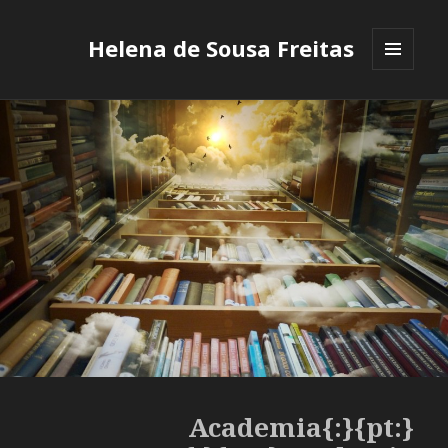
App
De
Helena de Sousa Freitas
Cassino
MENU
Que
E
Paga:
WIDGETS
Simplemente
haga
clic
en
el
botón
Apostar
después
de
cualquier
victoria,
y
{:pt}Academia{:}
luego
elija