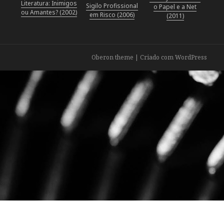
Literatura: Inimigos
Sigilo Profissional
o Papel e a Net
con
ou Amantes? (2002)
em Risco (2006)
(2011)
éxito
por
la
cuerda
Oberon theme
|
Criado com WordPress
floja
entre
la
frecuencia
de
aciertos
en
el
juego
principal,
la
frecuencia
de