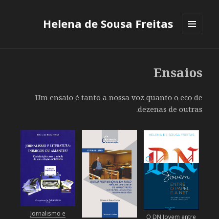
Quickbet
Casino
Helena de Sousa Freitas
50
MENU
Free
E
Spins:
WIDGETS
Los
Ensaios
juegos
de
Um ensaio é tanto a nossa voz quanto o eco de
bonificación
dezenas de outras.
exitosos
son
aquellos
en
los
que
los
programadores
han
Jornalismo e
caminado
O DN Jovem entre